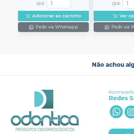
Qtd
:
Qtd
:
Adicionar ao carrinho
Ver o
Pedir via Whatsapp
Pedir via
Não achou al
Acompanhe
Redes S