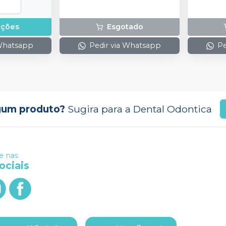
pções
Esgotado
 Whatsapp
Pedir via Whatsapp
Pe
gum produto?
Sugira para a
Dental Odontica
 nas
ociais