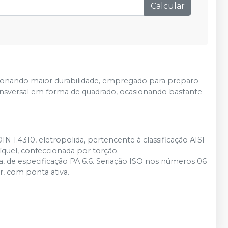
esgotado
Calcular
rcionando maior durabilidade, empregado para preparo
transversal em forma de quadrado, ocasionando bastante
N 1.4310, eletropolida, pertencente à classificação AISI
el, confeccionada por torção.
a, de especificação PA 6.6. Seriação ISO nos números 06
r, com ponta ativa.