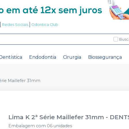
Redes Sociais
Odontica Club
Busc
Dentística
Endodontia
Cirurgia
Biossegurança
érie Maillefer 31mm
Lima K 2ª Série Maillefer 31mm
-
DENT
Embalagem com 06 unidades