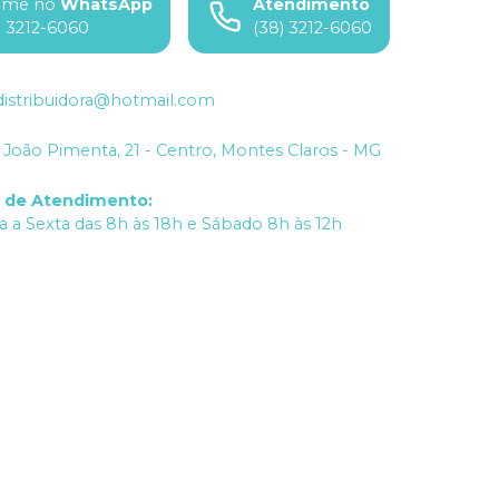
ame no
WhatsApp
Atendimento
) 3212-6060
(38) 3212-6060
istribuidora@hotmail.com
João Pimenta, 21 - Centro, Montes Claros - MG
o de Atendimento
:
 a Sexta das 8h às 18h e Sábado 8h às 12h