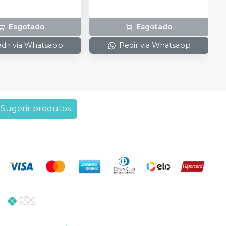
Esgotado
Esgotado
dir via Whatsapp
Pedir via Whatsapp
Sugerir produtos