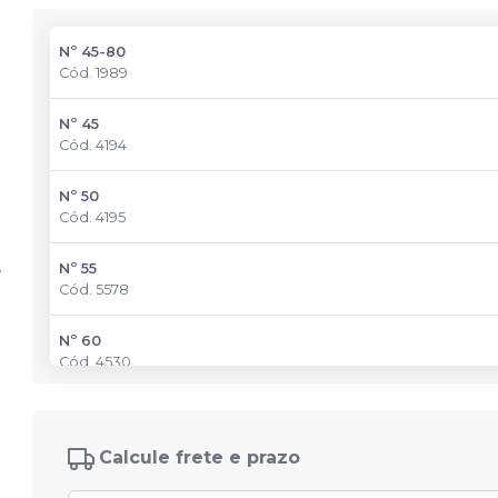
Nº 45-80
Cód.
1989
Nº 45
Cód.
4194
Nº 50
Cód.
4195
Nº 55
Cód.
5578
Nº 60
Cód.
4530
Nº 70
Cód.
3479
Calcule frete e prazo
Nº 80