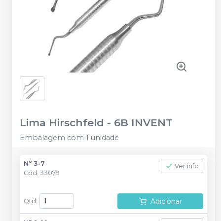
Lima Hirschfeld
-
6B INVENT
Embalagem com 1 unidade
Nº 3-7
Ver info
Cód.
33079
Adicionar
Qtd
: