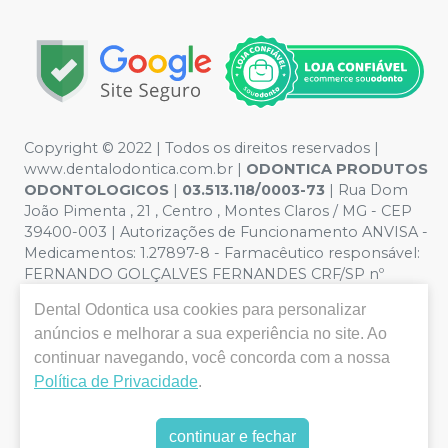
Copyright © 2022 | Todos os direitos reservados |
www.dentalodontica.com.br |
ODONTICA PRODUTOS
ODONTOLOGICOS
|
03.513.118/0003-73
| Rua Dom
João Pimenta , 21 , Centro , Montes Claros / MG - CEP
39400-003 | Autorizações de Funcionamento ANVISA -
Medicamentos: 1.27897-8 - Farmacêutico responsável:
FERNANDO GOLÇALVES FERNANDES CRF/SP nº
43.588 | Política de Privacidade e Segurança - Fotos
Dental Odontica
usa cookies para personalizar
meramente ilustrativas - Os preços e condições da loja
anúncios e melhorar a sua experiência no site. Ao
virtual estão sujeitos a alterações. Em caso de
continuar navegando, você concorda com a nossa
divergência de preços no site, o valor válido é o do
Carrinho de Compra. Não vendemos por atacado, por
Política de Privacidade
.
isso nos reservamos o direito de não atender compras
de grandes volumes pelo site.
continuar e fechar