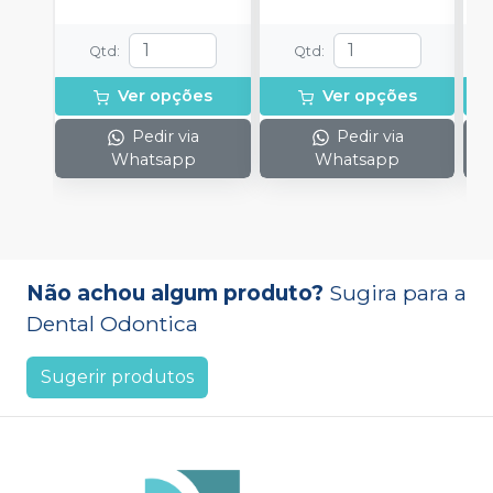
Qtd
:
Qtd
:
Ver opções
Ver opções
Pedir via
Pedir via
Whatsapp
Whatsapp
Não achou algum produto?
Sugira para a
Dental Odontica
Sugerir produtos