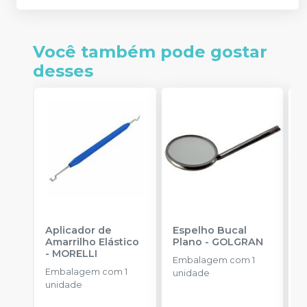
Você também pode gostar
desses
Aplicador de
Espelho Bucal
E
Amarrilho Elástico
Plano
-
GOLGRAN
P
-
MORELLI
Embalagem com 1
Embalagem com 1
E
unidade
unidade
u