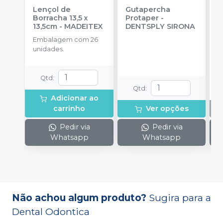
Lençol de
Gutapercha
L
Borracha 13,5 x
Protaper
-
13,5cm
-
MADEITEX
DENTSPLY SIRONA
S
Embalagem com 26
E
unidades.
u
Qtd
:
Qtd
:
Adicionar ao
carrinho
Ver opções
Pedir via
Pedir via
Whatsapp
Whatsapp
Não achou algum produto?
Sugira para a
Dental Odontica