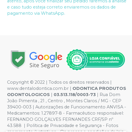
atento, após você finalizar seu pedido faremos a análise
e caso tudo esteja correto enviaremos os dados de
pagamento via WhatsApp.
Copyright © 2022 | Todos os direitos reservados |
www.dentalodontica.com.br |
ODONTICA PRODUTOS
ODONTOLOGICOS
|
03.513.118/0003-73
| Rua Dom
João Pimenta , 21 , Centro , Montes Claros / MG - CEP
39400-003 | Autorizações de Funcionamento ANVISA -
Medicamentos: 1.27897-8 - Farmacêutico responsável:
FERNANDO GOLÇALVES FERNANDES CRF/SP nº
43.588 | Política de Privacidade e Segurança - Fotos
meramente ilustrativas - Os preços e condições da loja