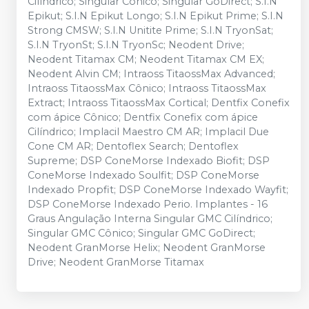
Cilíndrico; Singular Cônico; Singular GoDirect; S.I.N
Epikut; S.I.N Epikut Longo; S.I.N Epikut Prime; S.I.N
Strong CMSW; S.I.N Unitite Prime; S.I.N TryonSat;
S.I.N TryonSt; S.I.N TryonSc; Neodent Drive;
Neodent Titamax CM; Neodent Titamax CM EX;
Neodent Alvin CM; Intraoss TitaossMax Advanced;
Intraoss TitaossMax Cônico; Intraoss TitaossMax
Extract; Intraoss TitaossMax Cortical; Dentfix Conefix
com ápice Cônico; Dentfix Conefix com ápice
Cilíndrico; Implacil Maestro CM AR; Implacil Due
Cone CM AR; Dentoflex Search; Dentoflex
Supreme; DSP ConeMorse Indexado Biofit; DSP
ConeMorse Indexado Soulfit; DSP ConeMorse
Indexado Propfit; DSP ConeMorse Indexado Wayfit;
DSP ConeMorse Indexado Perio. Implantes - 16
Graus Angulação Interna Singular GMC Cilíndrico;
Singular GMC Cônico; Singular GMC GoDirect;
Neodent GranMorse Helix; Neodent GranMorse
Drive; Neodent GranMorse Titamax