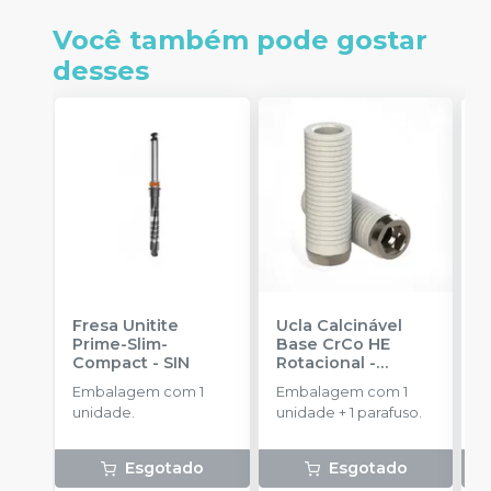
Você também pode gostar
desses
Fresa Unitite
Ucla Calcinável
C
Prime-Slim-
Base CrCo HE
P
Compact
-
SIN
Rotacional
-
P
SINGULAR
S
Embalagem com 1
Embalagem com 1
E
unidade.
unidade + 1 parafuso.
u
Esgotado
Esgotado