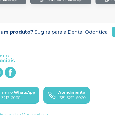
gum produto?
Sugira para a
Dental Odontica
 nas
ociais
ame no
WhatsApp
Atendimento
) 3212-6060
(38) 3212-6060
istribuidora@hotmail.com