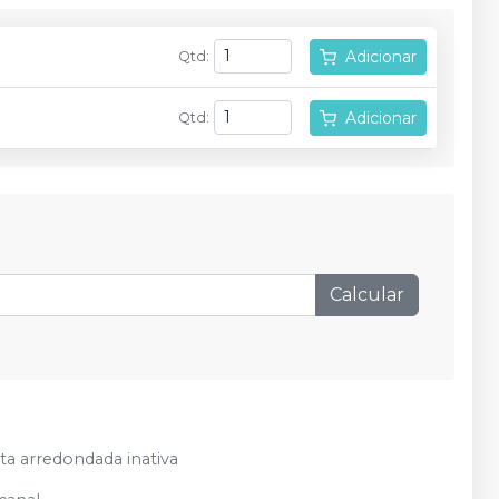
Adicionar
Qtd
:
Adicionar
Qtd
:
Calcular
a arredondada inativa