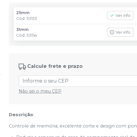
25mm
Ver info
Cód.
33153
31mm
Ver info
Cód.
33154
Calcule frete e prazo
Não sei o meu CEP
Descrição
:
Controle de memória, excelente corte e design com pont