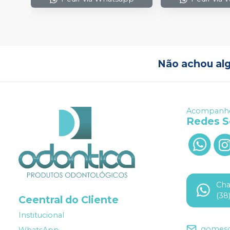
Não achou al
Acompanhe
Redes S
Ch
(38
Ceentral do Cliente
Institucional
gomesd