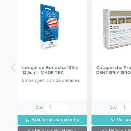
Lençol de Borracha 13,5 x
Gutapercha Pro
13,5cm
-
MADEITEX
DENTSPLY SIR
Embalagem com 26 unidades.
Qtd
:
Qtd
:
Adicionar ao carrinho
Ver o
Pedir via Whatsapp
Pedir via