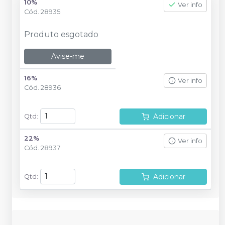
10%
Ver info
Cód.
28935
Produto esgotado
Avise-me
16%
Ver info
Cód.
28936
Adicionar
Qtd
:
22%
Ver info
Cód.
28937
Adicionar
Qtd
: