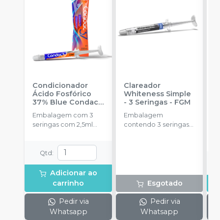
Condicionador
Clareador
R
Ácido Fosfórico
Whiteness Simple
X
37% Blue Condac
-
- 3 Seringas
-
FGM
E
FGM
Embalagem com 3
Embalagem
s
seringas com 2,5ml
contendo 3 seringas
cada uma e 3
com 3g de gel cada
ponteiras para
uma.
aplicação.
Qtd
:
Adicionar ao
carrinho
Esgotado
Pedir via
Pedir via
Whatsapp
Whatsapp