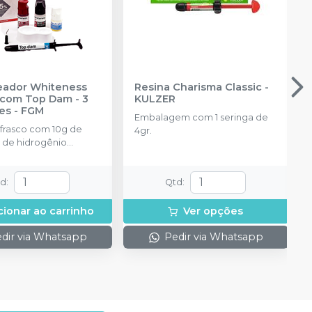
reador Whiteness
Resina Charisma Classic
-
com Top Dam - 3
KULZER
es
-
FGM
Embalagem com 1 seringa de
 frasco com 10g de
4gr.
 de hidrogênio
ado + 1 frasco com 5g
ante + 1 frasco com
ução Neutralize
td
:
Qtd
:
zante de peróxidos) + 1
 e uma placa para
cionar ao carrinho
Ver opções
do gel e 1 Top Dam
dir via Whatsapp
Pedir via Whatsapp