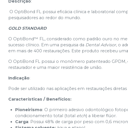
Descrição
:
O OptiBond FL possui eficácia clínica e laboratorial compr
pesquisadores ao redor do mundo.
GOLD STANDARD
O OptiBond™ FL, considerado como padrão ouro no merca
sucesso clínico. Em uma pesquisa da
Dental Advisor
, o ad
em mais de 400 restaurações. Este produto recebeu uma c
O OptiBond FL possui o monômero patenteado GPDM, qu
restaurador e uma maior resistência de união.
Indicação
:
Pode ser utilizado nas aplicações em restaurações direta
Características / Benefícios:
Pioneirismo
: O primeiro adesivo odontológico fotop
condicionamento total (total
etch
) a liberar flúor.
Carga
: Possui 48% de carga por peso com 0,6 micron
Sistema solvente:
água e etanol.