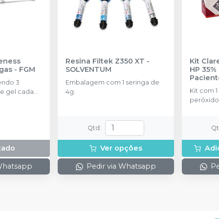
eness
Resina Filtek Z350 XT
-
Kit Cla
ngas
-
FGM
SOLVENTUM
HP 35% 
Pacient
endo 3
Embalagem com 1 seringa de
Kit com 1
e gel cada
4g.
peróxido
concentr
de espess
2g de sol
Qtd
:
Q
(neutrali
espátula
tado
Ver opções
Adi
preparo 
com 2g.
 Whatsapp
Pedir via Whatsapp
Pe