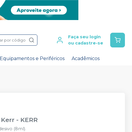
Faça seu login
ar por código
ou cadastre-se
Equipamentos e Periféricos
Acadêmicos
 Kerr
-
KERR
esivo (8ml).