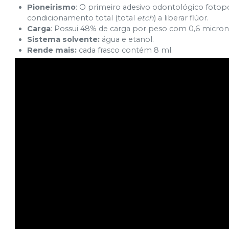
Pioneirismo
: O primeiro adesivo odontológico fotop
condicionamento total (total
etch
) a liberar flúor.
Carga
: Possui 48% de carga por peso com 0,6 micron
Sistema solvente:
água e etanol.
Rende mais:
cada frasco contém 8 ml.