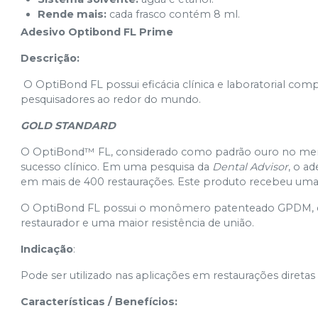
Rende mais:
cada frasco contém 8 ml.
Adesivo Optibond FL Prime
Descrição:
O OptiBond FL possui eficácia clínica e laboratorial compr
pesquisadores ao redor do mundo.
GOLD STANDARD
O OptiBond™ FL, considerado como padrão ouro no merca
sucesso clínico. Em uma pesquisa da
Dental Advisor
, o ad
em mais de 400 restaurações. Este produto recebeu uma c
O OptiBond FL possui o monômero patenteado GPDM, qu
restaurador e uma maior resistência de união.
Indicação
:
Pode ser utilizado nas aplicações em restaurações direta
Características / Benefícios: