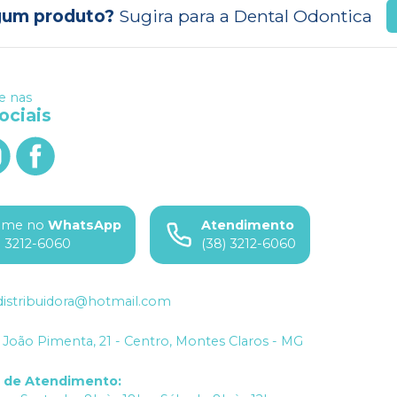
gum produto?
Sugira para a
Dental Odontica
 nas
ociais
ame no
WhatsApp
Atendimento
) 3212-6060
(38) 3212-6060
istribuidora@hotmail.com
João Pimenta, 21 - Centro, Montes Claros - MG
o de Atendimento
: