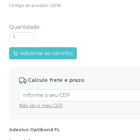
Código do produto
:
24718
Quantidade
:
Adicionar ao carrinho
Calcule frete e prazo
Não sei o meu CEP
Adesivo Optibond FL