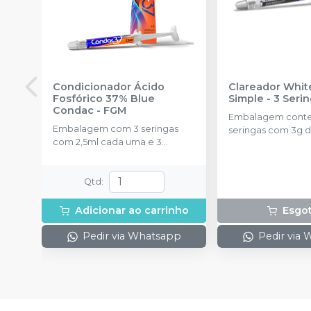
Condicionador Ácido
Clareador Whit
Fosfórico 37% Blue
Simple - 3 Seri
Condac
-
FGM
Embalagem cont
Embalagem com 3 seringas
seringas com 3g d
com 2,5ml cada uma e 3
uma.
ponteiras para aplicação.
Qtd
:
Adicionar ao carrinho
Esgo
Pedir via Whatsapp
Pedir via