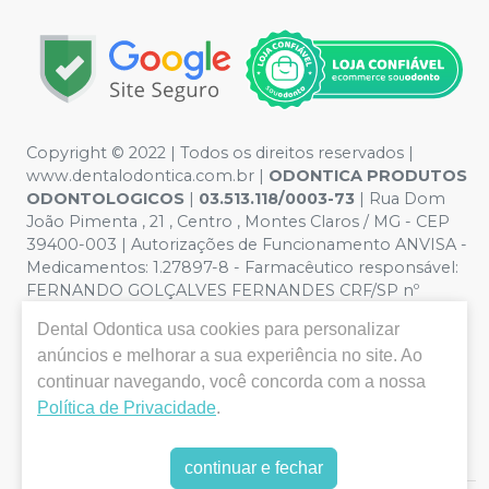
Copyright © 2022 | Todos os direitos reservados |
www.dentalodontica.com.br |
ODONTICA PRODUTOS
ODONTOLOGICOS
|
03.513.118/0003-73
| Rua Dom
João Pimenta , 21 , Centro , Montes Claros / MG - CEP
39400-003 | Autorizações de Funcionamento ANVISA -
Medicamentos: 1.27897-8 - Farmacêutico responsável:
FERNANDO GOLÇALVES FERNANDES CRF/SP nº
43.588 | Política de Privacidade e Segurança - Fotos
Dental Odontica
usa cookies para personalizar
meramente ilustrativas - Os preços e condições da loja
anúncios e melhorar a sua experiência no site. Ao
virtual estão sujeitos a alterações. Em caso de
continuar navegando, você concorda com a nossa
divergência de preços no site, o valor válido é o do
Carrinho de Compra. Não vendemos por atacado, por
Política de Privacidade
.
isso nos reservamos o direito de não atender compras
de grandes volumes pelo site.
continuar e fechar