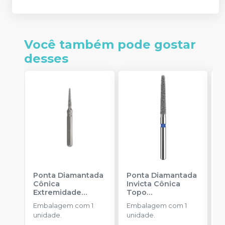
Você também pode gostar
desses
Ponta Diamantada
Ponta Diamantada
P
Cônica
Invicta Cônica
E
Extremidade
Topo
F
Arredondada FG
-
Arredondado FG
-
Embalagem com 1
Embalagem com 1
KG SORENSEN
AMERICAN BURRS
unidade.
unidade.