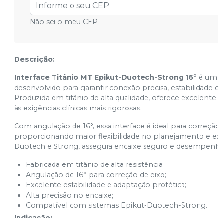
Cód.
32884
Não sei o meu CEP
3.0 x 4mm - ICMT 3004
Cód.
32221
Descrição:
Interface Titânio MT Epikut-Duotech-Strong 16
° é um
desenvolvido para garantir conexão precisa, estabilidade 
Produzida em titânio de alta qualidade, oferece excelent
às exigências clínicas mais rigorosas.
Com angulação de 16°, essa interface é ideal para correçã
proporcionando maior flexibilidade no planejamento e e
Duotech e Strong, assegura encaixe seguro e desempenh
Fabricada em titânio de alta resistência;
Angulação de 16° para correção de eixo;
Excelente estabilidade e adaptação protética;
Alta precisão no encaixe;
Compatível com sistemas Epikut-Duotech-Strong.
Indicação: