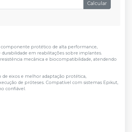
esgotado
Calcular
Produto
Avise-me
Ver info
esgotado
 componente protético de alta performance,
e durabilidade em reabilitações sobre implantes.
e resistência mecânica e biocompatibilidade, atendendo
o de eixos e melhor adaptação protética,
xecução de próteses. Compatível com sistemas Epikut,
o confiável.