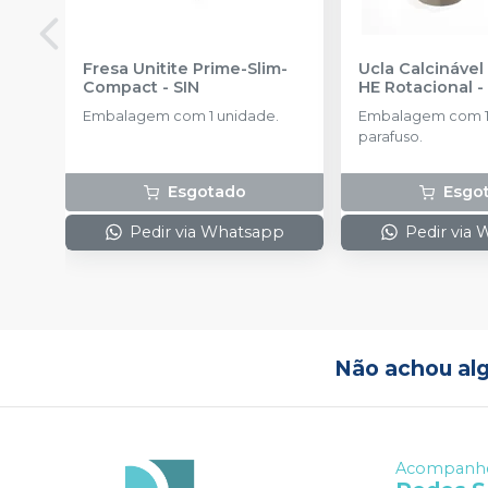
Fresa Unitite Prime-Slim-
Ucla Calcináve
Compact
-
SIN
HE Rotacional
Embalagem com 1 unidade.
Embalagem com 1 
parafuso.
Esgotado
Esgo
Pedir via Whatsapp
Pedir via
Não achou al
Acompanhe