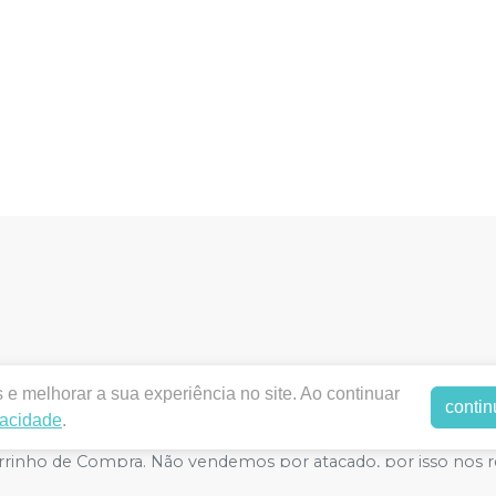
dentalodontica.com.br |
ODONTICA PRODUTOS ODONTOLO
e melhorar a sua experiência no site. Ao continuar
contin
orizações de Funcionamento ANVISA - Medicamentos: 1.2789
vacidade
.
egurança - Fotos meramente ilustrativas - Os preços e condiçõ
o Carrinho de Compra. Não vendemos por atacado, por isso nos