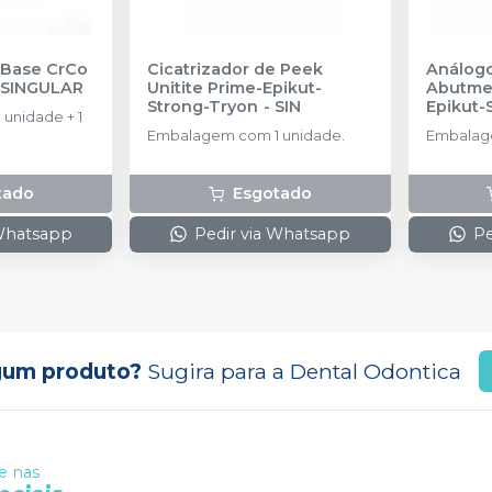
l Base CrCo
Cicatrizador de Peek
Análogo
-
SINGULAR
Unitite Prime-Epikut-
Abutmen
Strong-Tryon
-
SIN
Epikut-
unidade + 1
AMMA 3
Embalagem com 1 unidade.
Embalage
tado
Esgotado
 Whatsapp
Pedir via Whatsapp
Pe
gum produto?
Sugira para a
Dental Odontica
 nas