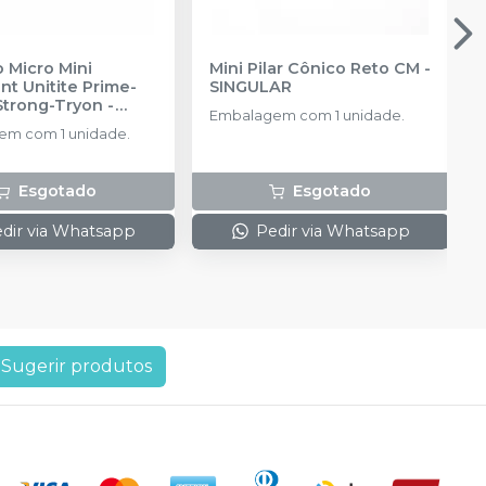
 Micro Mini
Mini Pilar Cônico Reto CM
-
t Unitite Prime-
SINGULAR
Strong-Tryon -
Embalagem com 1 unidade.
3
-
SIN
m com 1 unidade.
Esgotado
Esgotado
dir via Whatsapp
Pedir via Whatsapp
Sugerir produtos