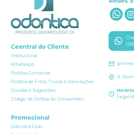
Redes S
Ch
(38
Ceentral do Cliente
Institucional
gomesd
WhatsApp
Política Comercial
R. Dom 
Política de Frete, Trocas e Devoluções
Dúvidas e Sugestões
Horári
Segunda
Código de Defesa do Consumidor
Promocional
Odontica Club