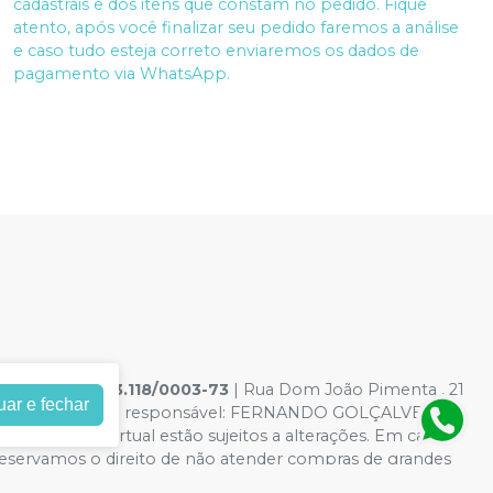
cadastrais e dos itens que constam no pedido. Fique
atento, após você finalizar seu pedido faremos a análise
e caso tudo esteja correto enviaremos os dados de
pagamento via WhatsApp.
GICOS
|
03.513.118/0003-73
| Rua Dom João Pimenta , 21
uar e fechar
7-8 - Farmacêutico responsável: FERNANDO GOLÇALVES
es da loja virtual estão sujeitos a alterações. Em caso
 reservamos o direito de não atender compras de grandes