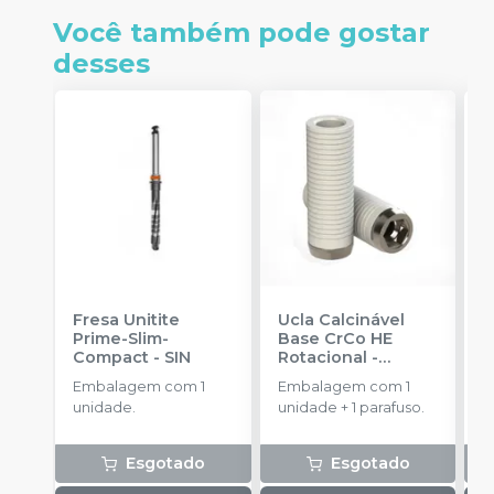
Você também pode gostar
desses
Fresa Unitite
Ucla Calcinável
C
Prime-Slim-
Base CrCo HE
P
Compact
-
SIN
Rotacional
-
P
SINGULAR
S
Embalagem com 1
Embalagem com 1
E
unidade.
unidade + 1 parafuso.
u
Esgotado
Esgotado