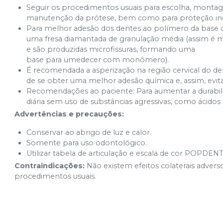
Seguir os procedimentos usuais para escolha, montagem
A26 (69)
manutenção da prótese, bem como para proteção indi
Ver info
Cód.
9521
Para melhor adesão dos dentes ao polímero da base da
uma fresa diamantada de granulação média (assim é ma
A26 (67)
Ver info
e são produzidas microfissuras, formando uma
Cód.
9561
base para umedecer com monômero).
3M (62)
É recomendada a asperização na região cervical do den
Ver info
Cód.
9437
de se obter uma melhor adesão química e, assim, evitar
Recomendações ao paciente: Para aumentar a durabil
3P (67)
Ver info
diária sem uso de substâncias agressivas, como ácidos o
Cód.
9558
Advertências e precauções:
3M (60)
Ver info
Cód.
Conservar ao abrigo de luz e calor.
9477
Somente para uso odontológico.
Utilizar tabela de articulação e escala de cor POPDENT
Contraindicações:
Não existem efeitos colaterais adve
procedimentos usuais.