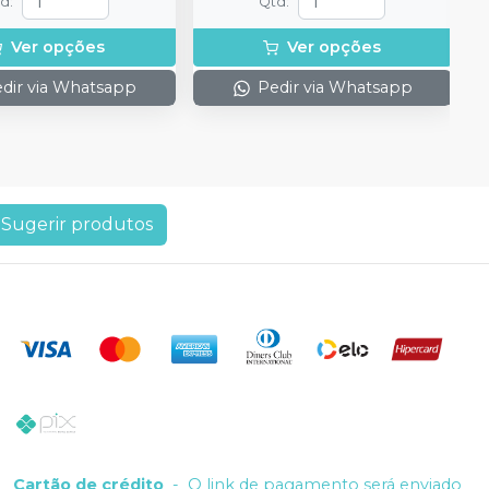
td
:
Qtd
:
Ver opções
Ver opções
dir via Whatsapp
Pedir via Whatsapp
Sugerir produtos
Cartão de crédito
-
O link de pagamento será enviado