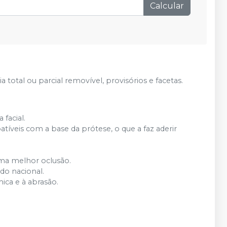
Calcular
Adicionar
Qtd
:
Adicionar
Qtd
:
Adicionar
Qtd
:
otal ou parcial removível, provisórios e facetas.
Adicionar
Qtd
:
facial.
íveis com a base da prótese, o que a faz aderir
Adicionar
Qtd
:
ma melhor oclusão.
Produto esgotado
Avise-me
do nacional.
mica e à abrasão.
Produto esgotado
Avise-me
Adicionar
Qtd
: