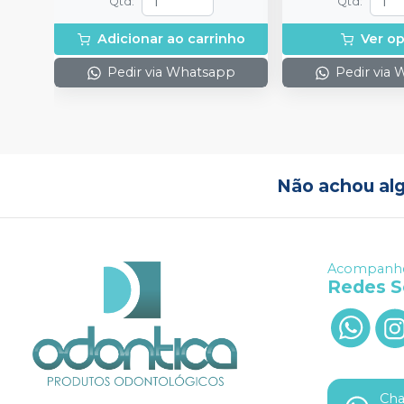
Qtd
:
Qtd
:
Adicionar ao carrinho
Ver o
Pedir via Whatsapp
Pedir via
Não achou al
Acompanhe
Redes S
Ch