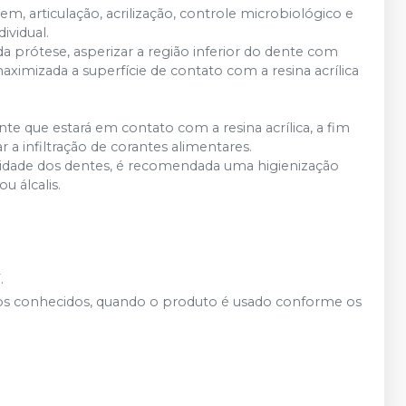
, articulação, acrilização, controle microbiológico e
Adicionar
vidual.
Qtd
:
 prótese, asperizar a região inferior do dente com
ximizada a superfície de contato com a resina acrílica
Adicionar
Qtd
:
te que estará em contato com a resina acrílica, a fim
Adicionar
Qtd
:
 a infiltração de corantes alimentares.
idade dos dentes, é recomendada uma higienização
Produto esgotado
Avise-me
u álcalis.
Produto esgotado
Avise-me
.
rsos conhecidos, quando o produto é usado conforme os