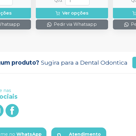
Qtd
:
Q
pções
Ver opções
 Whatsapp
Pedir via Whatsapp
Pe
gum produto?
Sugira para a
Dental Odontica
 nas
ociais
ame no
WhatsApp
Atendimento