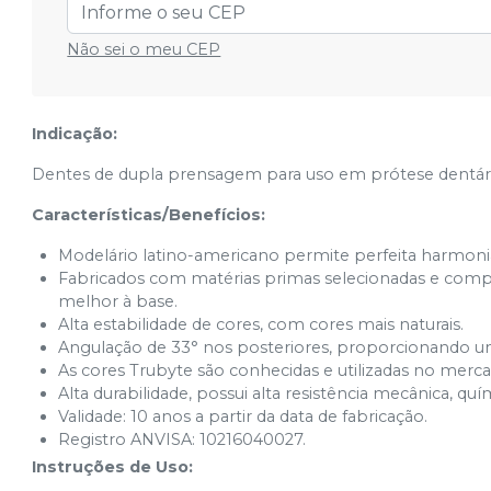
3P (66)
Ver info
Não sei o meu CEP
Cód.
9360
A25 (60)
Ver info
Cód.
9482
Indicação:
A25 (62)
Ver info
Dentes de dupla prensagem para uso em prótese dentária t
Cód.
9442
Características/Benefícios:
A25 (66)
Ver info
Cód.
9362
Modelário latino-americano permite perfeita harmonia 
Fabricados com matérias primas selecionadas e compat
A26 (60)
Ver info
Cód.
9483
melhor à base.
Alta estabilidade de cores, com cores mais naturais.
A26 (62)
Angulação de 33° nos posteriores, proporcionando u
Ver info
Cód.
9443
As cores Trubyte são conhecidas e utilizadas no merca
Alta durabilidade, possui alta resistência mecânica, quí
A26 (65)
Ver info
Validade: 10 anos a partir da data de fabricação.
Cód.
9403
Registro ANVISA: 10216040027.
A26 (66)
Instruções de Uso:
Ver info
Cód.
9363