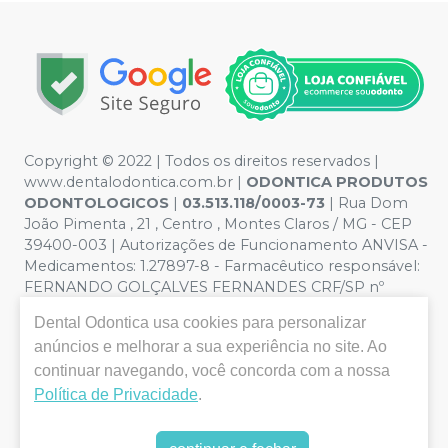
Copyright © 2022 | Todos os direitos reservados |
www.dentalodontica.com.br |
ODONTICA PRODUTOS
ODONTOLOGICOS
|
03.513.118/0003-73
| Rua Dom
João Pimenta , 21 , Centro , Montes Claros / MG - CEP
39400-003 | Autorizações de Funcionamento ANVISA -
Medicamentos: 1.27897-8 - Farmacêutico responsável:
FERNANDO GOLÇALVES FERNANDES CRF/SP nº
43.588 | Política de Privacidade e Segurança - Fotos
Dental Odontica
usa cookies para personalizar
meramente ilustrativas - Os preços e condições da loja
anúncios e melhorar a sua experiência no site. Ao
virtual estão sujeitos a alterações. Em caso de
continuar navegando, você concorda com a nossa
divergência de preços no site, o valor válido é o do
Carrinho de Compra. Não vendemos por atacado, por
Política de Privacidade
.
isso nos reservamos o direito de não atender compras
de grandes volumes pelo site.