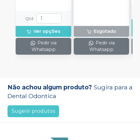
Qtd
:
Ver opções
Esgotado
Pedir via
Pedir via
Whatsapp
Whatsapp
Não achou algum produto?
Sugira para a
Dental Odontica
Sugerir produtos