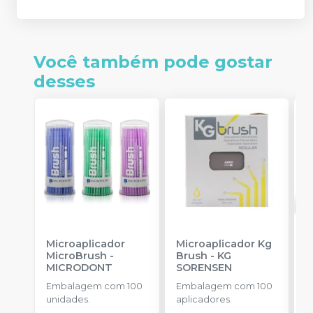
Você também pode gostar
desses
Microaplicador
Microaplicador Kg
B
MicroBrush
-
Brush
-
KG
I
MICRODONT
SORENSEN
3
A
Embalagem com 100
Embalagem com 100
E
unidades.
aplicadores
u