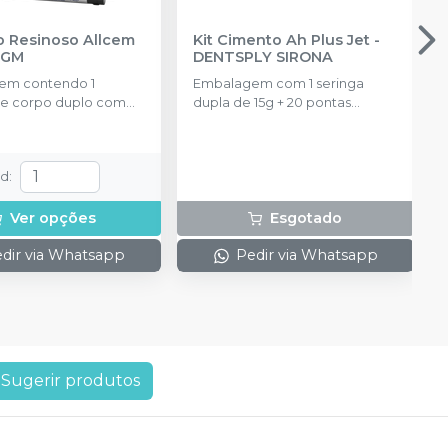
cem
Kit Cimento Ah Plus Jet
-
FGM
DENTSPLY SIRONA
em contendo 1
Embalagem com 1 seringa
de corpo duplo com
dupla de 15g + 20 pontas
nteiras
aplicadoras.
td
:
Ver opções
Esgotado
dir via Whatsapp
Pedir via Whatsapp
Sugerir produtos