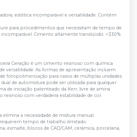
dora, estética incomparável e versatilidade. Contém
ght-cure para procedimentos que necessitam de tempo de
or incomparável. Cimento altamente translúcido. >330%
Terceira Geração é um cimento resinoso com química
 de versatilidade. As formas de apresentação incluem
 de fotopolimerização para casos de múltiplas unidades
dual de automistura pode ser utilizada para qualquer
ema de iniciação patenteado da Kerr, livre de amina
o resinoso com verdadeira estabilidade de cor.
a elimina a necessidade de mistura manual.
 requerem tempo de trabalho ilimitado.
ina, esmalte, blocos de CAD/CAM, cerâmica, porcelana,