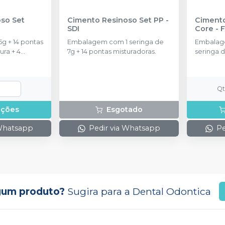
so Set
Cimento Resinoso Set PP
-
Cimento Resinoso All
SDI
Core
-
g + 14 pontas
Embalagem com 1 seringa de
Embalag
ura + 4
7g + 14 pontas misturadoras.
seringa 
6g e 8 po
Q
pções
Esgotado
 Whatsapp
Pedir via Whatsapp
Pe
gum produto?
Sugira para a
Dental Odontica