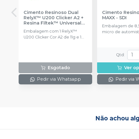
Cimento Resinoso Dual
Cimento Resino
RelyX™ U200 Clicker A2 +
MAXX
-
SDI
Resina Filtek™ Universal
Embalagem de 8,5
A3
-
SOLVENTUM
Embalagem com 1 RelyX™
micro de automist
U200 Clicker Cor A2 de 11g e 1
pontas
Resina Filtek™ Universal Cor A3
de 4g.
Qtd
:
Esgotado
Ver o
Pedir via Whatsapp
Pedir via
Não achou al