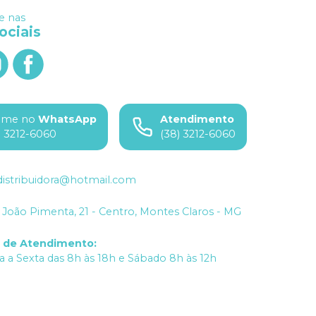
 nas
ociais
ame no
WhatsApp
Atendimento
) 3212-6060
(38) 3212-6060
istribuidora@hotmail.com
João Pimenta, 21 - Centro, Montes Claros - MG
o de Atendimento
:
 a Sexta das 8h às 18h e Sábado 8h às 12h