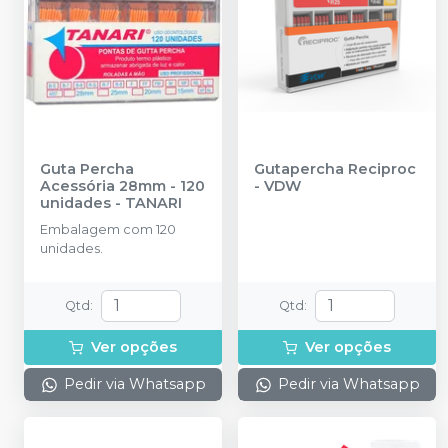
Guta Percha
Gutapercha Reciproc
Acessória 28mm - 120
-
VDW
unidades
-
TANARI
Embalagem com 120
unidades.
Qtd
:
Qtd
:
Ver opções
Ver opções
Pedir via Whatsapp
Pedir via Whatsapp