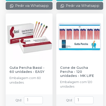
Pedir via Whatsapp
Pedir via Whatsapp
Guta Percha Bassi -
Cone de Gucha
60 unidades
-
EASY
Percha - 120
unidades
-
MK LIFE
Embalagem com 60
Embalagem com 120
unidades.
unidades
Qtd
:
Qtd
: