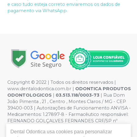
e caso tudo esteja correto enviaremos os dados de
pagamento via WhatsApp.
Copyright © 2022 | Todos os direitos reservados |
www.dentalodontica.com.br |
ODONTICA PRODUTOS
ODONTOLOGICOS
|
03.513.118/0003-73
| Rua Dom
João Pimenta , 21 , Centro , Montes Claros / MG - CEP
39400-003 | Autorizações de Funcionamento ANVISA -
Medicamentos: 1.27897-8 - Farmacêutico responsável:
FERNANDO GOLÇALVES FERNANDES CRF/SP nº
43.588 | Política de Privacidade e Segurança - Fotos
Dental Odontica
usa cookies para personalizar
meramente ilustrativas - Os preços e condições da loja