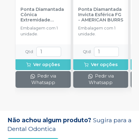
Ponta Diamantada
Ponta Diamantada
P
Cônica
Invicta Esférica FG
I
Extremidade
-
AMERICAN BURRS
T
Arredondada FG
-
A
Embalagem com 1
Embalagem com 1
E
KG SORENSEN
A
unidade.
unidade.
u
Qtd
:
Qtd
:
Ver opções
Ver opções
Pedir via
Pedir via
Whatsapp
Whatsapp
Não achou algum produto?
Sugira para a
Dental Odontica