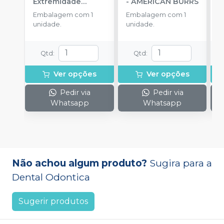
Extremidade
-
AMERICAN BURRS
T
Arredondada FG
-
A
Embalagem com 1
Embalagem com 1
E
KG SORENSEN
A
unidade.
unidade.
u
Qtd
:
Qtd
:
Ver opções
Ver opções
Pedir via
Pedir via
Whatsapp
Whatsapp
Não achou algum produto?
Sugira para a
Dental Odontica
Sugerir produtos