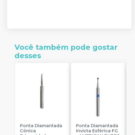
Você também pode gostar
desses
Ponta Diamantada
Ponta Diamantada
P
Cônica
Invicta Esférica FG
I