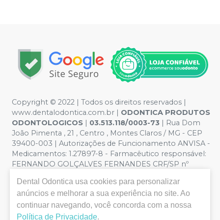
Copyright © 2022 | Todos os direitos reservados |
www.dentalodontica.com.br |
ODONTICA PRODUTOS
ODONTOLOGICOS
|
03.513.118/0003-73
| Rua Dom
João Pimenta , 21 , Centro , Montes Claros / MG - CEP
39400-003 | Autorizações de Funcionamento ANVISA -
Medicamentos: 1.27897-8 - Farmacêutico responsável:
FERNANDO GOLÇALVES FERNANDES CRF/SP nº
43.588 | Política de Privacidade e Segurança - Fotos
Dental Odontica
usa cookies para personalizar
meramente ilustrativas - Os preços e condições da loja
anúncios e melhorar a sua experiência no site. Ao
virtual estão sujeitos a alterações. Em caso de
continuar navegando, você concorda com a nossa
divergência de preços no site, o valor válido é o do
Carrinho de Compra. Não vendemos por atacado, por
Política de Privacidade
.