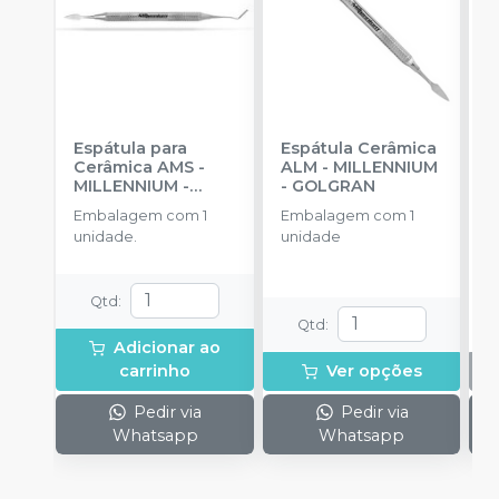
Espátula para
Espátula Cerâmica
A
Cerâmica AMS
-
ALM
-
MILLENNIUM
P
MILLENNIUM -
- GOLGRAN
-
GOLGRAN
Embalagem com 1
Embalagem com 1
E
unidade.
unidade
u
Qtd
:
Qtd
:
Adicionar ao
carrinho
Ver opções
Pedir via
Pedir via
Whatsapp
Whatsapp