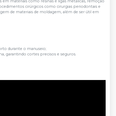
os em materiais como resinas e ligas metálicas, remoção
ocedimentos cirúrgicos como cirurgias periodontais e
agem de materiais de moldagem, além de ser útil em
rto durante o manuseio;
na, garantindo cortes precisos e seguros.