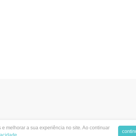
dentalodontica.com.br |
ODONTICA PRODUTOS ODONTOLO
e melhorar a sua experiência no site. Ao continuar
contin
orizações de Funcionamento ANVISA - Medicamentos: 1.2789
vacidade
.