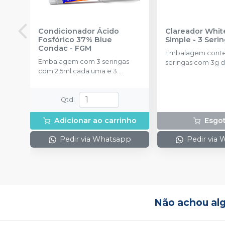
Condicionador Ácido
Clareador Whit
Fosfórico 37% Blue
Simple - 3 Seri
Condac
-
FGM
Embalagem cont
Embalagem com 3 seringas
seringas com 3g d
com 2,5ml cada uma e 3
uma.
ponteiras para aplicação.
Qtd
:
Adicionar ao carrinho
Esgo
Pedir via Whatsapp
Pedir via
Não achou al