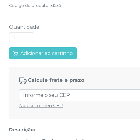
Código do produto
:
31535
Quantidade
:
Adicionar ao carrinho
Calcule frete e prazo
Não sei o meu CEP
Descrição: