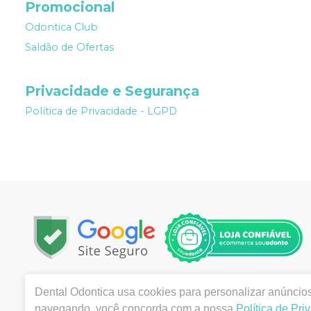
Promocional
Odontica Club
Saldão de Ofertas
Privacidade e Segurança
Política de Privacidade - LGPD
Copyright © 2022 | Todos os direitos reservados | www.
Dental Odontica
usa cookies para personalizar anúncios 
, Centro , Montes Claros / MG - CEP 39400-003 | Aut
navegando, você concorda com a nossa
Política de Pri