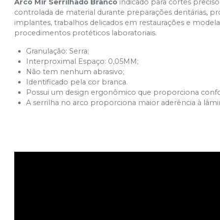
Arco Mir Serrilhado Branco
indicado para cortes precis
controlada de material durante preparações dentárias, pr
implantes, trabalhos delicados em restaurações e model
procedimentos protéticos laboratoriais.
Granulação: Serra;
Interproximal Espaço: 0,05MM;
Não tem nenhum abrasivo;
Identificado pela cor branca.
Possui um design ergonômico que proporciona confo
A serrilha no arco proporciona maior aderência à lâmi