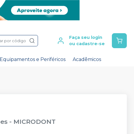
Faça seu login
ar por código
ou cadastre-se
Equipamentos e Periféricos
Acadêmicos
des
-
MICRODONT