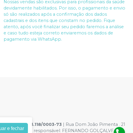
Nossas vendas são exclusivas para profissionais da saúde
devidamente habilitados. Por isso, o pagamento e envio
só são realizados após a confirmação dos dados
cadastrais e dos itens que constam no pedido. Fique
atento, após você finalizar seu pedido faremos a análise
e caso tudo esteja correto enviaremos os dados de
pagamento via WhatsApp.
GICOS
|
03.513.118/0003-73
| Rua Dom João Pimenta , 21
uar e fechar
7-8 - Farmacêutico responsável: FERNANDO GOLÇALVES