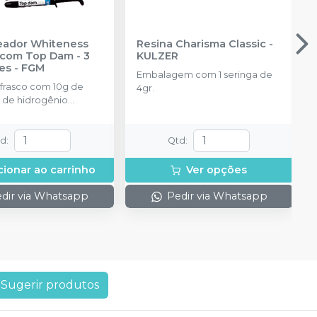
reador Whiteness
Resina Charisma Classic
-
com Top Dam - 3
KULZER
es
-
FGM
Embalagem com 1 seringa de
 frasco com 10g de
4gr.
 de hidrogênio
ado + 1 frasco com 5g
ante + 1 frasco com
ução Neutralize
td
:
Qtd
:
zante de peróxidos) + 1
 e uma placa para
cionar ao carrinho
Ver opções
do gel e 1 Top Dam
dir via Whatsapp
Pedir via Whatsapp
Sugerir produtos