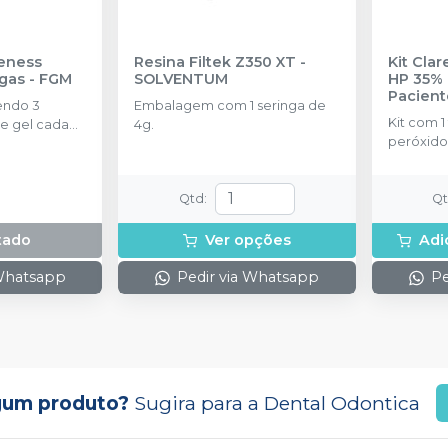
eness
Resina Filtek Z350 XT
-
Kit Cla
ngas
-
FGM
SOLVENTUM
HP 35% 
Pacient
endo 3
Embalagem com 1 seringa de
Kit com 1
e gel cada
4g.
peróxido
concentr
de espess
2g de sol
Qtd
:
Q
(neutrali
espátula
tado
Ver opções
Adi
preparo 
com 2g.
 Whatsapp
Pedir via Whatsapp
Pe
gum produto?
Sugira para a
Dental Odontica