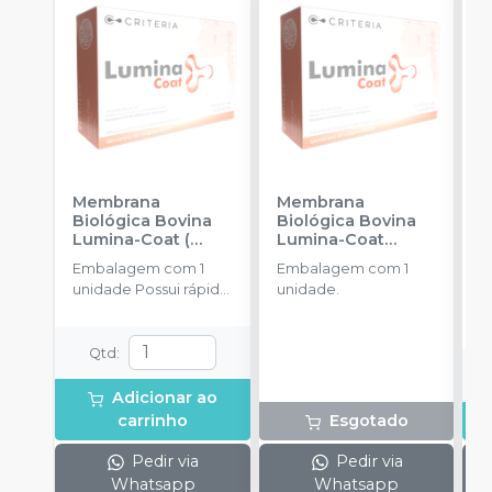
Membrana
Membrana
E
Biológica Bovina
Biológica Bovina
B
Lumina-Coat (
Lumina-Coat
B
1x20x30mm)
-
(1x10x20mm)
-
C
Embalagem com 1
Embalagem com 1
E
CRITERIA
CRITERIA
unidade Possui rápida
unidade.
u
absorção.
Qtd
:
Adicionar ao
carrinho
Esgotado
Pedir via
Pedir via
Whatsapp
Whatsapp